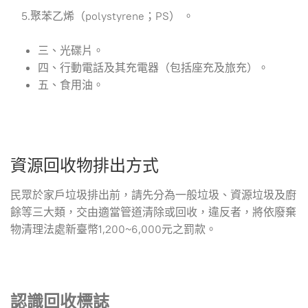
5.聚苯乙烯（polystyrene；PS） 。
三、光碟片。
四、行動電話及其充電器（包括座充及旅充）。
五、食用油。
資源回收物排出方式
民眾於家戶垃圾排出前，請先分為一般垃圾、資源垃圾及廚
餘等三大類，交由適當管道清除或回收，違反者，將依廢棄
物清理法處新臺幣1,200~6,000元之罰款。
認識回收標誌