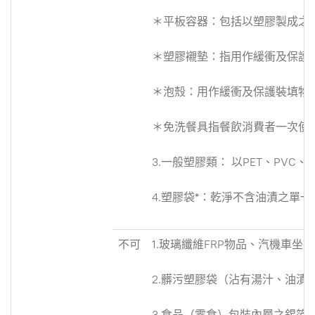
＊平板容器：包括以塑膠製成之
＊塑膠襯墊：指用作緩衝及保護
＊泡殼：用作緩衝及保護裝填物品
＊免洗餐具指餐飲消費者一次使
3.一般塑膠類： 以PET、P
4.塑膠袋*：乾淨不含油漬之單
不可
1.玻璃纖維FRP物品、汽機
2.髒污塑膠袋（沾有湯汁、油漬
3.食品（零食）包裝內層之錫