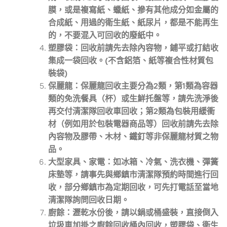
膜，或是複寫紙、蠟紙、摻有其他成分如金屬的
合成紙、用過的衛生紙、紙尿片，都是不能再生
的，不要混入可回收的廢紙中。
塑膠袋：回收前請先去除內容物，鋪平或打結收
集成一袋回收。(不含鋁箔、紙等複合性材質包
裝袋)
保麗龍：保麗龍回收主要分為2類，第1類為容器
類的免洗餐具（杯）或生鮮托盤等，請先洗淨後
再交付清潔隊回收車回收；第2類為包裝用緩衝
材（例如用於包裝電器商品等）回收前請先去除
內容物及膠帶、木材、鐵釘等非保麗龍材質之物
品。
大型家具、家電：如冰箱、冷氣、洗衣機、彈簧
床墊等，請事先與鄉鎮市清潔隊預約時間進行回
收，部分鄉鎮市為定期回收，可先打電話至當地
清潔隊詢問回收日期。
廚餘：瀝乾水份後，請以鍋或桶盛裝，直接倒入
垃圾車加掛之廚餘回收桶內回收，塑膠袋、衛生