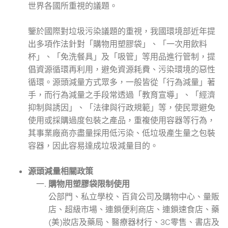
世界各國所重視的議題。
鑒於國際對垃圾污染議題的重視，我國環境部近年提
出多項作法針對「購物用塑膠袋」、「一次用飲料
杯」、「免洗餐具」及「吸管」等用品進行管制，提
倡資源循環再利用，避免資源耗費、污染環境的惡性
循環。源頭減量方式眾多，一般皆從「行為減量」著
手，而行為減量之手段常透過「教育宣導」、「經濟
抑制與誘因」、「法律與行政規範」等，使民眾避免
使用或採購過度包裝之產品，重複使用容器等行為，
其事業廠商亦盡量採用低污染、低垃圾產生量之包裝
容器，因此容易達成垃圾減量目的。
源頭減量相關政策
購物用塑膠袋限制使用
公部門、私立學校、百貨公司及購物中心、量販
店、超級市場、連鎖便利商店、連鎖速食店、藥
(美)妝店及藥局、醫療器材行、3C零售、書店及