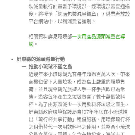
裝減量執行計畫書予環境部，經環境部審查通過
後，將授予「網購包裝減量標章」，供業者放於
平台網站中，以利消費者識別。
相關資料詳見環境部
一次用產品源頭減量宣導
網
。
屏東縣的源頭減量行動
推動小琉球不塑之島
近幾年來小琉球觀光客每年超過百萬人次，帶來
商機也留下大量垃圾，成為島上嚴重的環境負
荷，並且現今觀光旅遊人手一杯手搖飲已為常
態，遊客每年產生之垃圾包含了數十萬個飲料
杯。為了由源頭減少一次用飲料杯垃圾之產生，
屏東縣政府環境保護局自107年年底在小琉球推
出「琉行杯共享行動」租借服務，用環保琉行杯
之租借替代一次用飲料杯之使用，並整合小琉球
公私立單位、團體，包含在地協會、海洋志工