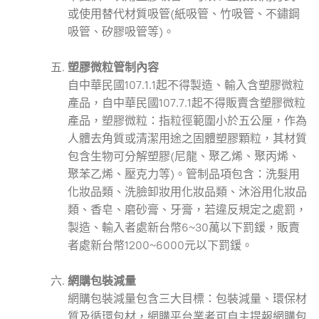
或使用替代材質吸管(紙吸管、竹吸管、不鏽鋼
吸管、矽膠吸管等)。
塑膠微粒管制內容
自中華民國107.1.1起不得製造、輸入含塑膠微粒
產品，自中華民國107.7.1起不得販賣含塑膠微粒
產品，塑膠微粒：指粒徑範圍小於五公厘，作為
人體去角質或清潔用途之固體塑膠顆粒，其材質
包含生物可分解塑膠(尼龍、聚乙烯、聚丙烯、
聚苯乙烯、壓克力等)。管制品項包含：洗髮用
化妝品類、洗臉卸妝用化妝品類、沐浴用化妝品
類、香皂、磨砂膏、牙膏，若違反規定之處罰，
製造、輸入者處新台幣6~30萬以下罰鍰，販賣
者處新台幣1200~6000元以下罰鍰。
網購包裝減量
網購包裝減量包含三大目標：包裝減量、環保材
質及循環包材，網購平台業者可自主提報網購包