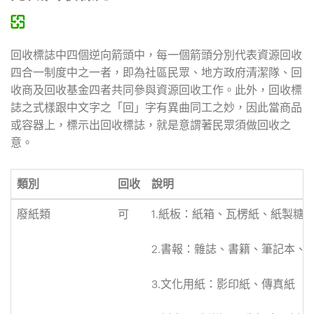
回收標誌中四個逆向箭頭中，每一個箭頭分別代表資源回收
四合一制度中之一者，即為社區民眾、地方政府清潔隊、回
收商及回收基金四者共同參與資源回收工作。此外，回收標
誌之式樣跟中文字之「回」字有異曲同工之妙，因此當商品
或容器上，標示出回收標誌，就是意謂著民眾須做回收之
意。
類別
回收
說明
廢紙類
可
1.紙板：紙箱、瓦楞紙、紙製糖
2.書報：雜誌、書籍、筆記本、
3.文化用紙：影印紙、傳真紙