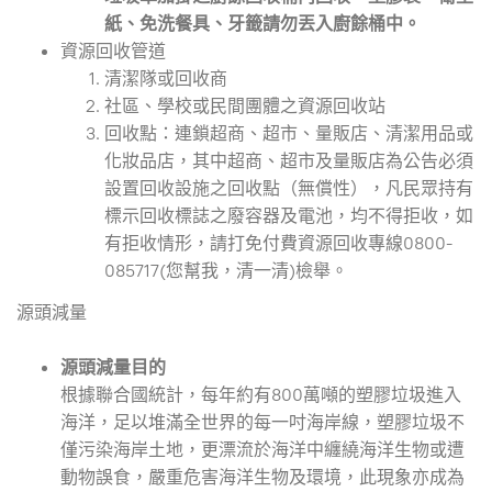
紙、免洗餐具、牙籤請勿丟入廚餘桶中。
資源回收管道
清潔隊或回收商
社區、學校或民間團體之資源回收站
回收點：連鎖超商、超市、量販店、清潔用品或
化妝品店，其中超商、超市及量販店為公告必須
設置回收設施之回收點（無償性），凡民眾持有
標示回收標誌之廢容器及電池，均不得拒收，如
有拒收情形，請打免付費資源回收專線0800-
085717(您幫我，清一清)檢舉。
源頭減量
源頭減量目的
根據聯合國統計，每年約有800萬噸的塑膠垃圾進入
海洋，足以堆滿全世界的每一吋海岸線，塑膠垃圾不
僅污染海岸土地，更漂流於海洋中纏繞海洋生物或遭
動物誤食，嚴重危害海洋生物及環境，此現象亦成為