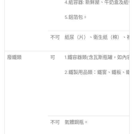
4.紙容器: 新鮮屋、牛奶盒及
5.鋁箔包。
不可
紙尿（片）、衛生紙（棉）、複
廢鐵類
可
1.鐵容器類(含瓦斯瓶罐，如內容
2.鐵製用品類：鐵窗、鐵板、
不可
氣體鋼瓶。