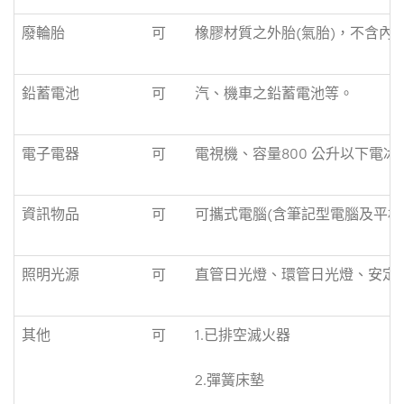
廢輪胎
可
橡膠材質之外胎(氣胎)，不含內
鉛蓄電池
可
汽、機車之鉛蓄電池等。
電子電器
可
電視機、容量800 公升以下電冰箱
資訊物品
可
可攜式電腦(含筆記型電腦及平板
照明光源
可
直管日光燈、環管日光燈、安定
其他
可
1.已排空滅火器
2.彈簧床墊