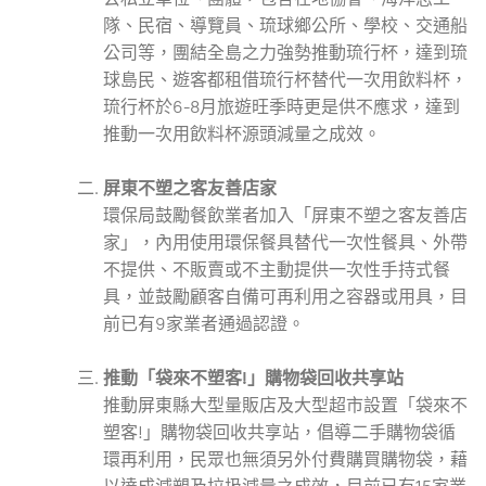
隊、民宿、導覽員、琉球鄉公所、學校、交通船
公司等，團結全島之力強勢推動琉行杯，達到琉
球島民、遊客都租借琉行杯替代一次用飲料杯，
琉行杯於6-8月旅遊旺季時更是供不應求，達到
推動一次用飲料杯源頭減量之成效。
屏東不塑之客友善店家
環保局鼓勵餐飲業者加入「屏東不塑之客友善店
家」，內用使用環保餐具替代一次性餐具、外帶
不提供、不販賣或不主動提供一次性手持式餐
具，並鼓勵顧客自備可再利用之容器或用具，目
前已有9家業者通過認證。
推動「袋來不塑客!」購物袋回收共享站
推動屏東縣大型量販店及大型超市設置「袋來不
塑客!」購物袋回收共享站，倡導二手購物袋循
環再利用，民眾也無須另外付費購買購物袋，藉