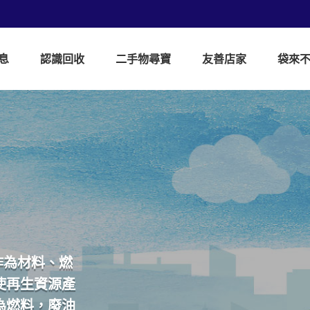
息
認識回收
二手物尋寶
友善店家
袋來
作為材料、燃
使再生資源產
為燃料，廢油