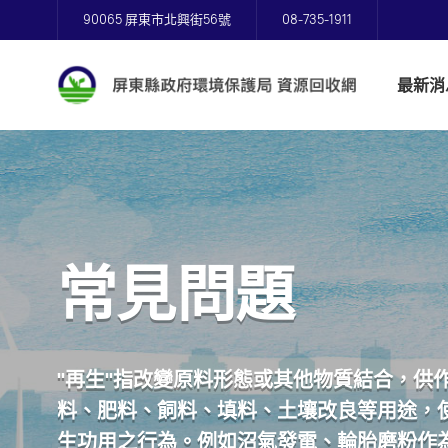
90065 屏東市北興街56號
08-735-1911
最新消
常見問題
"再生"指改變原料形態或其他物質結合，供
料、肥料、飼料、填料、土壤改良等用途，
生功用之行為。例如沼氣發電、輪胎磨粉作