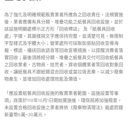
為了強化及明確規範販賣業者所應負之回收責任，法規實施
後，業者應備有具分類、堆疊功能之紙餐具回收設施，並於
該設施明顯處標示正方形「回收標誌」 及「紙餐具回收
處」字樣，其圖樣與文字應保持完整，並清楚可見，無限制
字型樣式及字體大小；營業處所可採取如張貼回收宣導海
報、標語、播送回收語音等回收宣導措施，以提醒消費者落
實回收；最後須將經分類、堆疊之紙餐具交付可回收紙餐具
之回收業者、古物商、拾荒者、資收個體業者等回收對象回
收，讓紙餐具不跟紙類混合回收或當垃圾丟棄，以減少廢棄
物產生，並增加回收處理效能及價值。
「應設置紙餐具回收設施的販賣業者範圍、設施設置等事
項」政策於110年10月1日開始實施後，環保局將加強稽查，
未設置合格回收設施之業者將依《廢棄物清理法》裁處罰鍰
新臺幣6萬~30萬元。